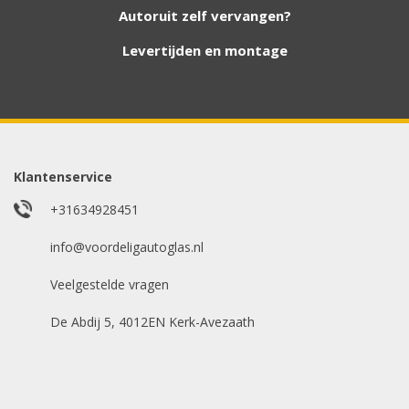
hebben. Vul het formulier in en wij nemen
Autoruit zelf vervangen?
contact met u op.
Levertijden en montage
Aanvraag via whatsapp
Wilt u snel antwoord? Stuur ons een
whatsappje met foto van de ruit en uw auto
gegevens.
Klantenservice
Uw merk auto
*
+31634928451
info@voordeligautoglas.nl
Veelgestelde vragen
Bouwjaar
*
De Abdij 5, 4012EN Kerk-Avezaath
Model auto
*