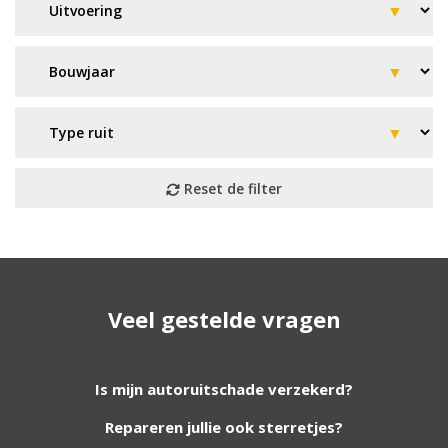
Geen resultaat? Wij helpen u
Veel gestelde vragen
verder!
Wij zijn continu bezig met het toevoegen van
Is mijn autoruitschade verzekerd?
nieuwe autoruiten aan onze website. Staat uw
Repareren jullie ook sterretjes?
ruit er niet tussen? Grote kans dat wij deze wel