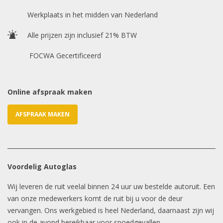
Chasis / VIN nummer
Werkplaats in het midden van Nederland
Alle prijzen zijn inclusief 21% BTW
E-mailadres
*
FOCWA Gecertificeerd
Online afspraak maken
AFSPRAAK MAKEN
Voordelig Autoglas
Wij leveren de ruit veelal binnen 24 uur uw bestelde autoruit. Een
van onze medewerkers komt de ruit bij u voor de deur
vervangen. Ons werkgebied is heel Nederland, daarnaast zijn wij
ook in de avond bereikbaar voor spoedgevallen.