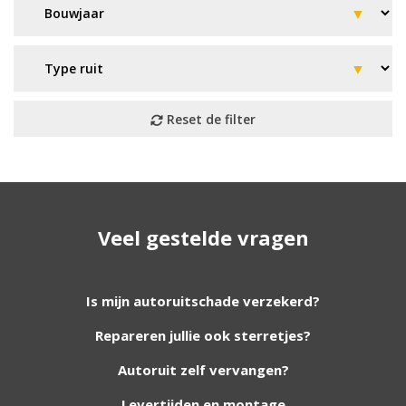
Geen resultaat? Wij helpen u
Veel gestelde vragen
verder!
Wij zijn continu bezig met het toevoegen van
Is mijn autoruitschade verzekerd?
nieuwe autoruiten aan onze website. Staat uw
Repareren jullie ook sterretjes?
ruit er niet tussen? Grote kans dat wij deze wel
hebben. Vul het formulier in en wij nemen
Autoruit zelf vervangen?
contact met u op.
Levertijden en montage