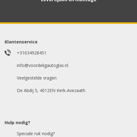
Aanvraag via whatsapp
Wilt u snel antwoord? Stuur ons een
whatsappje met foto van de ruit en uw auto
gegevens.
Klantenservice
Uw merk auto
*
+31634928451
info@voordeligautoglas.nl
Veelgestelde vragen
Bouwjaar
*
De Abdij 5, 4012EN Kerk-Avezaath
Model auto
*
Hulp nodig?
Speciale ruit nodig?