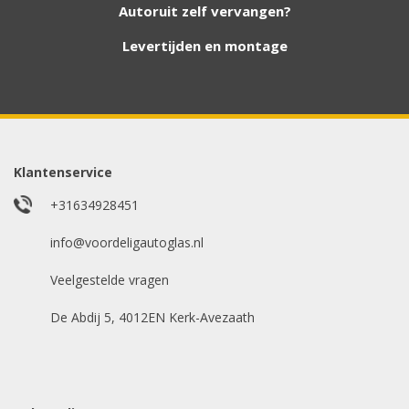
hebben. Vul het formulier in en wij nemen
Autoruit zelf vervangen?
contact met u op.
Levertijden en montage
Aanvraag via whatsapp
Wilt u snel antwoord? Stuur ons een
whatsappje met foto van de ruit en uw auto
gegevens.
Klantenservice
Uw merk auto
*
+31634928451
info@voordeligautoglas.nl
Veelgestelde vragen
Bouwjaar
*
De Abdij 5, 4012EN Kerk-Avezaath
Model auto
*