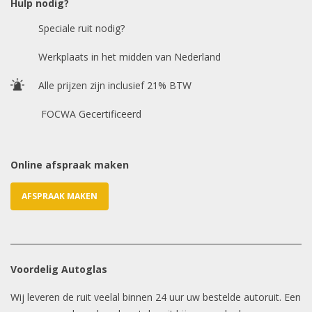
Hulp nodig?
Speciale ruit nodig?
Chasis / VIN nummer
Werkplaats in het midden van Nederland
Alle prijzen zijn inclusief 21% BTW
E-mailadres
*
FOCWA Gecertificeerd
Online afspraak maken
AFSPRAAK MAKEN
Voordelig Autoglas
Wij leveren de ruit veelal binnen 24 uur uw bestelde autoruit. Een