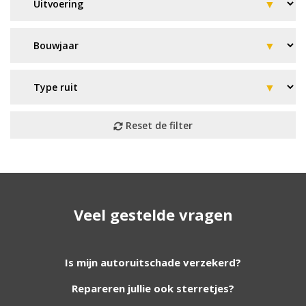
Geen resultaat? Wij helpen u
Veel gestelde vragen
verder!
Wij zijn continu bezig met het toevoegen van
Is mijn autoruitschade verzekerd?
nieuwe autoruiten aan onze website. Staat uw
Repareren jullie ook sterretjes?
ruit er niet tussen? Grote kans dat wij deze wel