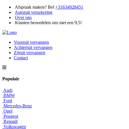
Afspraak maken? Bel
+31634928451
Autoruit verzekering
Over ons
Klanten beoordelen ons met een 9,5!
Voorruit vervangen
Achterruit vervangen
Zijruit vervangen
Contact
Populair
Audi
BMW
Ford
Mercedes-Benz
Opel
Peugeot
Renault
Volkswagen