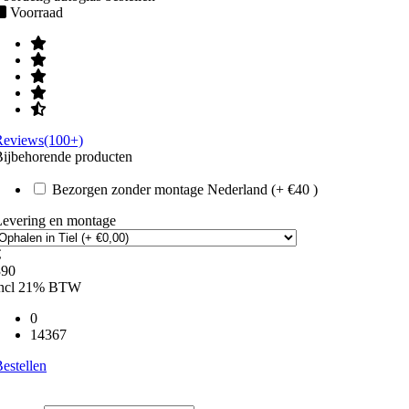
Voorraad
Reviews(100+)
ijbehorende producten
Bezorgen zonder montage Nederland (+ €40 )
Levering en montage
€
390
incl 21% BTW
0
14367
estellen