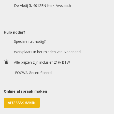
De Abdij 5, 4012EN Kerk-Avezaath
Model auto
*
Hulp nodig?
Speciale ruit nodig?
Chasis / VIN nummer
Werkplaats in het midden van Nederland
Alle prijzen zijn inclusief 21% BTW
E-mailadres
*
FOCWA Gecertificeerd
Online afspraak maken
AFSPRAAK MAKEN