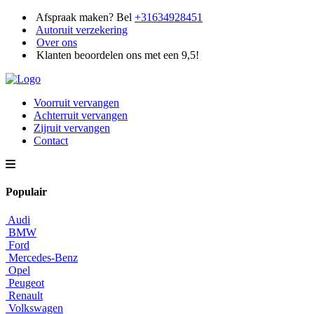
Afspraak maken? Bel
+31634928451
Autoruit verzekering
Over ons
Klanten beoordelen ons met een 9,5!
Voorruit vervangen
Achterruit vervangen
Zijruit vervangen
Contact
Populair
Audi
BMW
Ford
Mercedes-Benz
Opel
Peugeot
Renault
Volkswagen