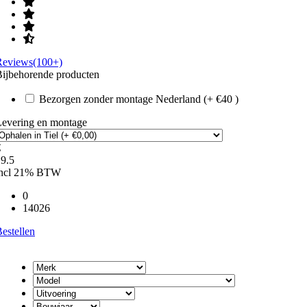
Reviews(100+)
ijbehorende producten
Bezorgen zonder montage Nederland (+ €40 )
Levering en montage
€
9.5
incl 21% BTW
0
14026
estellen