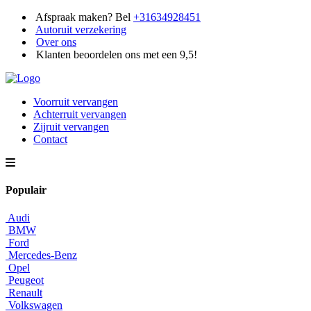
Afspraak maken? Bel
+31634928451
Autoruit verzekering
Over ons
Klanten beoordelen ons met een 9,5!
Voorruit vervangen
Achterruit vervangen
Zijruit vervangen
Contact
Populair
Audi
BMW
Ford
Mercedes-Benz
Opel
Peugeot
Renault
Volkswagen