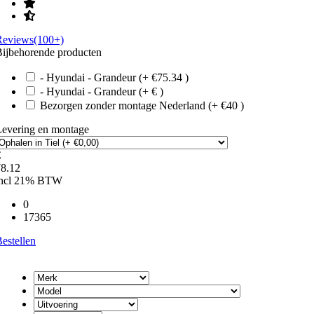
Reviews(100+)
ijbehorende producten
- Hyundai - Grandeur (+ €75.34 )
- Hyundai - Grandeur (+ € )
Bezorgen zonder montage Nederland (+ €40 )
Levering en montage
€
78.12
incl 21% BTW
0
17365
estellen