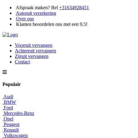
Afspraak maken? Bel
+31634928451
Autoruit verzekering
Over ons
Klanten beoordelen ons met een 9,5!
Voorruit vervangen
Achterruit vervangen
Zijruit vervangen
Contact
Populair
Audi
BMW
Ford
Mercedes-Benz
Opel
Peugeot
Renault
Volkswagen