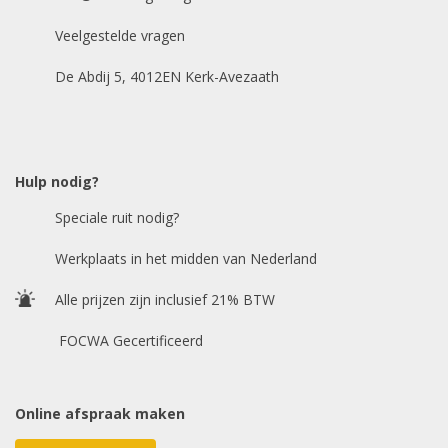
Veelgestelde vragen
Bouwjaar
*
De Abdij 5, 4012EN Kerk-Avezaath
Model auto
*
Hulp nodig?
Speciale ruit nodig?
Chasis / VIN nummer
Werkplaats in het midden van Nederland
Alle prijzen zijn inclusief 21% BTW
E-mailadres
*
FOCWA Gecertificeerd
Online afspraak maken