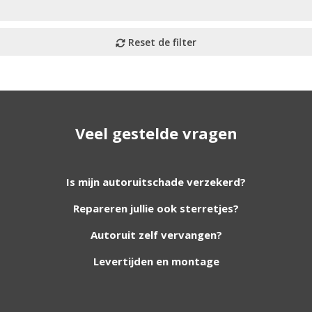
Veel gestelde vragen
utoruiten aan onze website. Staat uw ruit er niet tussen? G
Is mijn autoruitschade verzekerd?
Repareren jullie ook sterretjes?
foto van de ruit en uw auto gegevens.
Autoruit zelf vervangen?
Levertijden en montage
Bouwjaar
*