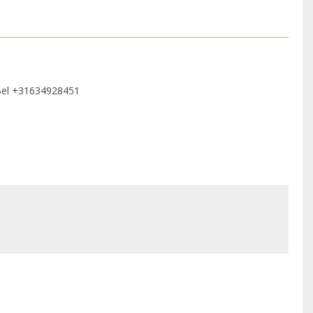
Bel
+31634928451