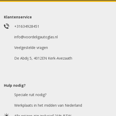
Model auto
*
Klantenservice
+31634928451
E-mailadres
info@voordeligautoglas.nl
*
Veelgestelde vragen
De Abdij 5, 4012EN Kerk-Avezaath
Hulp nodig?
Speciale ruit nodig?
Werkplaats in het midden van Nederland
Alle prijzen zijn inclusief 21% BTW