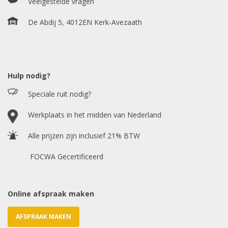
Veelgestelde vragen
Bouwjaar
*
De Abdij 5, 4012EN Kerk-Avezaath
Model auto
*
Hulp nodig?
Speciale ruit nodig?
Chasis / VIN nummer
Werkplaats in het midden van Nederland
Alle prijzen zijn inclusief 21% BTW
E-mailadres
*
FOCWA Gecertificeerd
Online afspraak maken
AFSPRAAK MAKEN