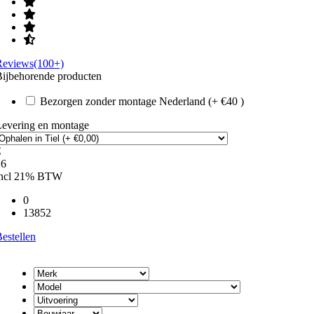
Reviews(100+)
ijbehorende producten
Bezorgen zonder montage Nederland (+ €40 )
Levering en montage
€
26
incl 21% BTW
0
13852
estellen