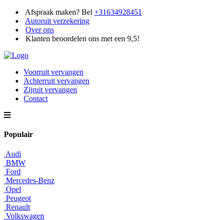
Afspraak maken? Bel
+31634928451
Autoruit verzekering
Over ons
Klanten beoordelen ons met een 9,5!
Voorruit vervangen
Achterruit vervangen
Zijruit vervangen
Contact
Populair
Audi
BMW
Ford
Mercedes-Benz
Opel
Peugeot
Renault
Volkswagen