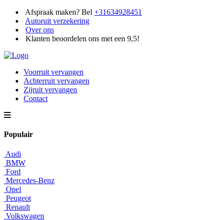
Afspraak maken? Bel
+31634928451
Autoruit verzekering
Over ons
Klanten beoordelen ons met een 9,5!
Voorruit vervangen
Achterruit vervangen
Zijruit vervangen
Contact
Populair
Audi
BMW
Ford
Mercedes-Benz
Opel
Peugeot
Renault
Volkswagen