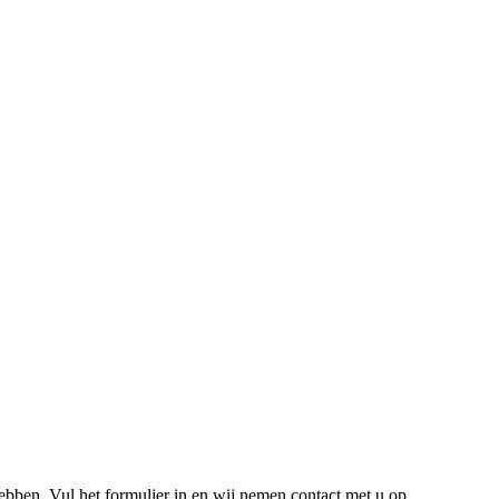
hebben. Vul het formulier in en wij nemen contact met u op.