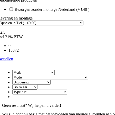
ijbehorende producten
Bezorgen zonder montage Nederland (+ €40 )
Levering en montage
€
2.5
incl 21% BTW
0
13872
estellen
Geen resultaat? Wij helpen u verder!
Wij zijn continu bezig met het toevoegen van nieuwe autoruiten aan on