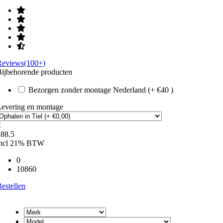
Reviews(100+)
ijbehorende producten
Bezorgen zonder montage Nederland (+ €40 )
Levering en montage
€
188.5
incl 21% BTW
0
10860
estellen