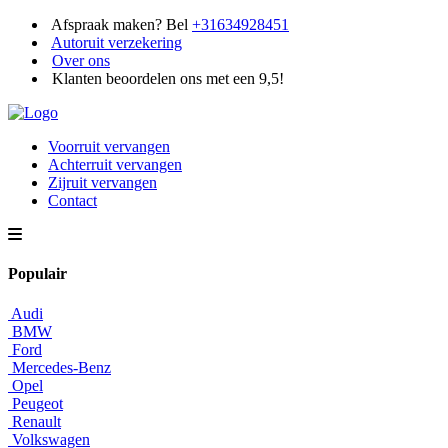
Afspraak maken? Bel
+31634928451
Autoruit verzekering
Over ons
Klanten beoordelen ons met een 9,5!
Voorruit vervangen
Achterruit vervangen
Zijruit vervangen
Contact
Populair
Audi
BMW
Ford
Mercedes-Benz
Opel
Peugeot
Renault
Volkswagen