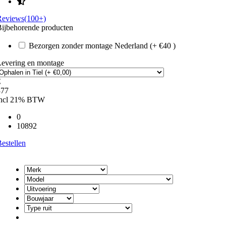
Reviews(100+)
ijbehorende producten
Bezorgen zonder montage Nederland (+ €40 )
Levering en montage
€
377
incl 21% BTW
0
10892
estellen