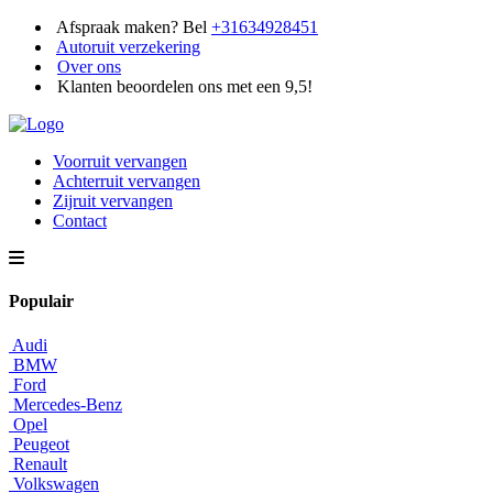
Afspraak maken? Bel
+31634928451
Autoruit verzekering
Over ons
Klanten beoordelen ons met een 9,5!
Voorruit vervangen
Achterruit vervangen
Zijruit vervangen
Contact
Populair
Audi
BMW
Ford
Mercedes-Benz
Opel
Peugeot
Renault
Volkswagen