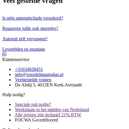
Veel gestelde vragen
Is mijn autoruitschade verzekerd?
Repareren jullie ook sterretjes?
Autoruit zelf vervangen?
Levertijden en montage
Klantenservice
+31634928451
info@voordeligautoglas.nl
Veelgestelde vragen
De Abdij 5, 4012EN Kerk-Avezaath
Hulp nodig?
Speciale ruit nodig?
Werkplaats in het midden van Nederland
Alle prijzen zijn inclusief 21% BTW
FOCWA Gecertificeerd