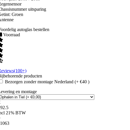
Regensensor
hassisnummer uitsparing
etint:
Groen
Antenne
oordelig autoglas bestellen
Voorraad
Reviews(100+)
ijbehorende producten
Bezorgen zonder montage Nederland (+ €40 )
Levering en montage
€
292.5
incl 21% BTW
0
11063