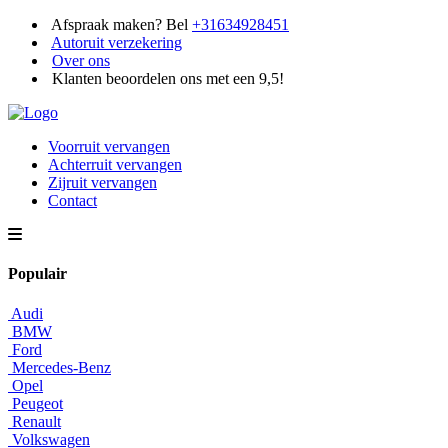
Afspraak maken? Bel
+31634928451
Autoruit verzekering
Over ons
Klanten beoordelen ons met een 9,5!
Voorruit vervangen
Achterruit vervangen
Zijruit vervangen
Contact
Populair
Audi
BMW
Ford
Mercedes-Benz
Opel
Peugeot
Renault
Volkswagen