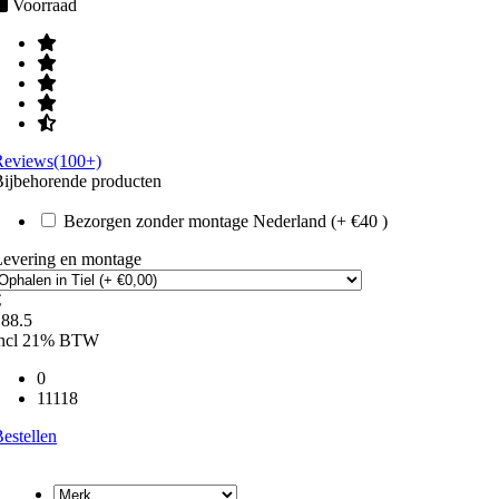
Voorraad
Reviews(100+)
ijbehorende producten
Bezorgen zonder montage Nederland (+ €40 )
Levering en montage
€
188.5
incl 21% BTW
0
11118
estellen