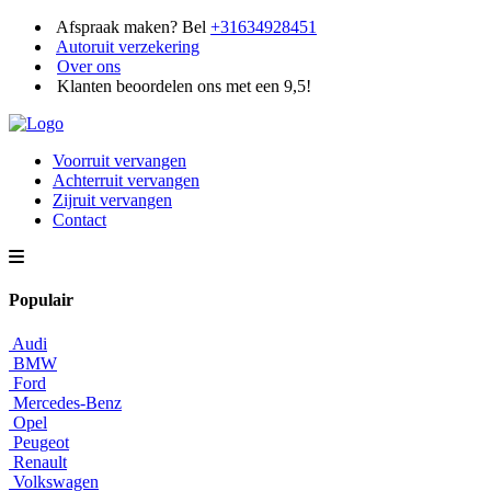
Afspraak maken? Bel
+31634928451
Autoruit verzekering
Over ons
Klanten beoordelen ons met een 9,5!
Voorruit vervangen
Achterruit vervangen
Zijruit vervangen
Contact
Populair
Audi
BMW
Ford
Mercedes-Benz
Opel
Peugeot
Renault
Volkswagen