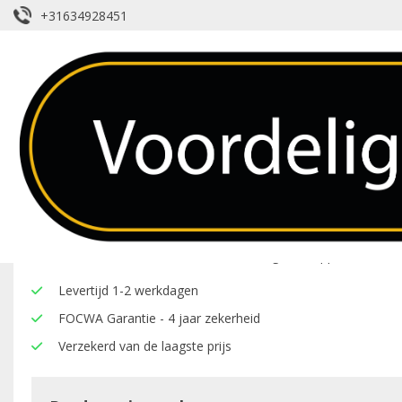
+31634928451
Voorruit – Citroën – C
Over dit product
Hier onder vindt u een overzicht van de eigenschappen van deze
Levertijd 1-2 werkdagen
FOCWA Garantie - 4 jaar zekerheid
Verzekerd van de laagste prijs