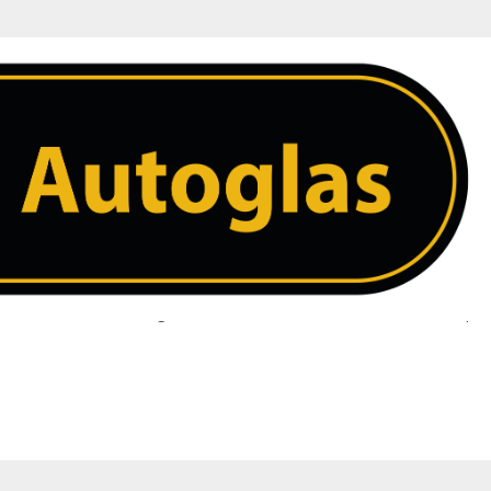
 ruit. Heeft u een vraag over uw ruit neem dan contact met ons op. 