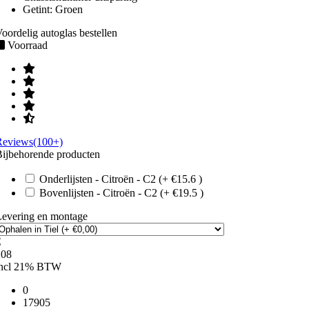
Getint:
Groen
oordelig autoglas bestellen
Voorraad
Reviews(100+)
ijbehorende producten
Onderlijsten - Citroën - C2 (+ €15.6 )
Bovenlijsten - Citroën - C2 (+ €19.5 )
Levering en montage
€
208
incl 21% BTW
0
17905