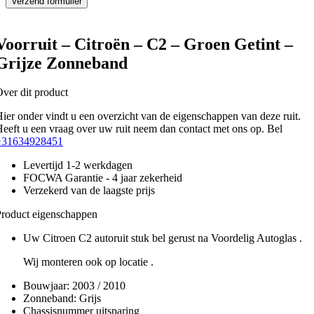
Voorruit – Citroën – C2 – Groen Getint –
Grijze Zonneband
ver dit product
ier onder vindt u een overzicht van de eigenschappen van deze ruit.
eeft u een vraag over uw ruit neem dan contact met ons op. Bel
+31634928451
Levertijd 1-2 werkdagen
FOCWA Garantie - 4 jaar zekerheid
Verzekerd van de laagste prijs
roduct eigenschappen
Uw Citroen C2 autoruit stuk bel gerust na Voordelig Autoglas .
Wij monteren ook op locatie .
Bouwjaar:
2003 / 2010
Zonneband:
Grijs
Chassisnummer uitsparing