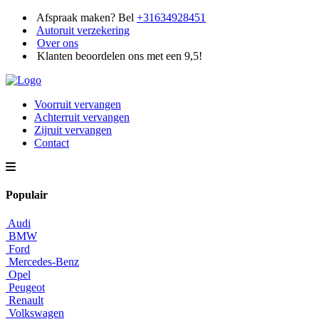
Afspraak maken? Bel
+31634928451
Autoruit verzekering
Over ons
Klanten beoordelen ons met een 9,5!
Voorruit vervangen
Achterruit vervangen
Zijruit vervangen
Contact
Populair
Audi
BMW
Ford
Mercedes-Benz
Opel
Peugeot
Renault
Volkswagen