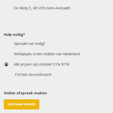
Bouwjaar
*
De Abdij 5, 4012EN Kerk-Avezaath
Model auto
*
Hulp nodig?
Speciale ruit nodig?
Chasis / VIN nummer
Werkplaats in het midden van Nederland
Alle prijzen zijn inclusief 21% BTW
E-mailadres
*
FOCWA Gecertificeerd
Online afspraak maken
AFSPRAAK MAKEN