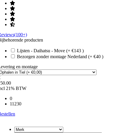
Reviews(100+)
ijbehorende producten
Lijsten - Daihatsu - Move (+ €143 )
Bezorgen zonder montage Nederland (+ €40 )
Levering en montage
€
150.00
incl 21% BTW
0
11230
estellen