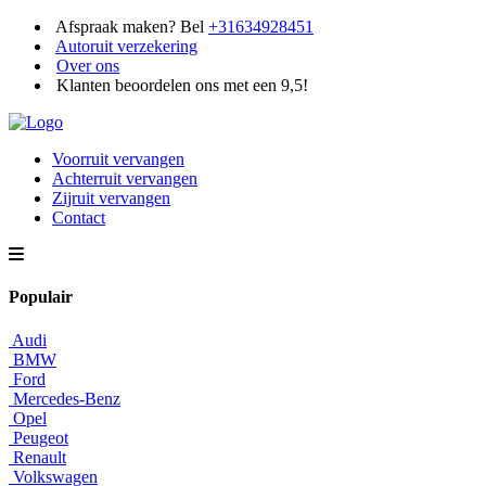
Afspraak maken? Bel
+31634928451
Autoruit verzekering
Over ons
Klanten beoordelen ons met een 9,5!
Voorruit vervangen
Achterruit vervangen
Zijruit vervangen
Contact
Populair
Audi
BMW
Ford
Mercedes-Benz
Opel
Peugeot
Renault
Volkswagen