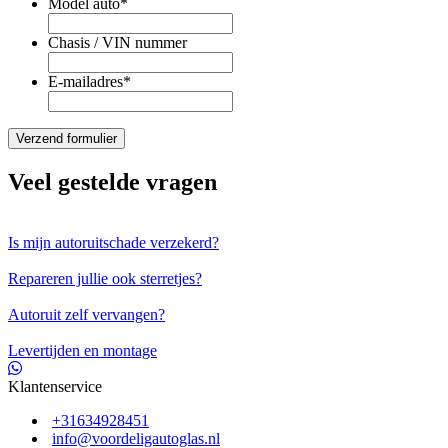
Model auto
*
Chasis / VIN nummer
E-mailadres
*
Veel gestelde vragen
Is mijn autoruitschade verzekerd?
Repareren jullie ook sterretjes?
Autoruit zelf vervangen?
Levertijden en montage
Klantenservice
+31634928451
info@voordeligautoglas.nl