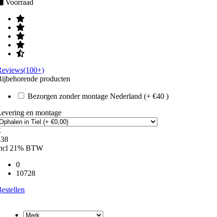
Voorraad
Reviews(100+)
ijbehorende producten
Bezorgen zonder montage Nederland (+ €40 )
Levering en montage
€
338
incl 21% BTW
0
10728
estellen