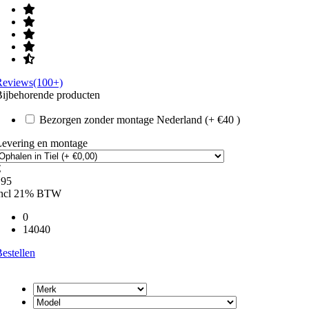
Reviews(100+)
ijbehorende producten
Bezorgen zonder montage Nederland (+ €40 )
Levering en montage
€
195
incl 21% BTW
0
14040
estellen