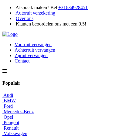
Afspraak maken? Bel
+31634928451
Autoruit verzekering
Over ons
Klanten beoordelen ons met een 9,5!
Voorruit vervangen
Achterruit vervangen
Zijruit vervangen
Contact
Populair
Audi
BMW
Ford
Mercedes-Benz
Opel
Peugeot
Renault
Volkswagen