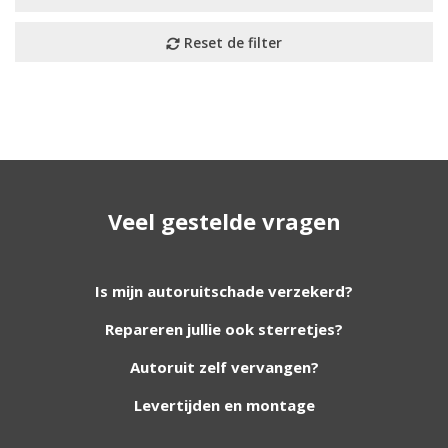
Geen resultaat? Wij helpen u
verder!
Veel gestelde vragen
Wij zijn continu bezig met het toevoegen van
nieuwe autoruiten aan onze website. Staat uw
ruit er niet tussen? Grote kans dat wij deze wel
Is mijn autoruitschade verzekerd?
hebben. Vul het formulier in en wij nemen
Repareren jullie ook sterretjes?
contact met u op.
Autoruit zelf vervangen?
Aanvraag via whatsapp
Wilt u snel antwoord? Stuur ons een
Levertijden en montage
whatsappje met foto van de ruit en uw auto