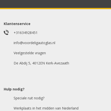
gegevens.
Uw merk auto
*
Klantenservice
+31634928451
info@voordeligautoglas.nl
Bouwjaar
*
Veelgestelde vragen
De Abdij 5, 4012EN Kerk-Avezaath
Model auto
*
Hulp nodig?
Chasis / VIN nummer
Speciale ruit nodig?
Werkplaats in het midden van Nederland