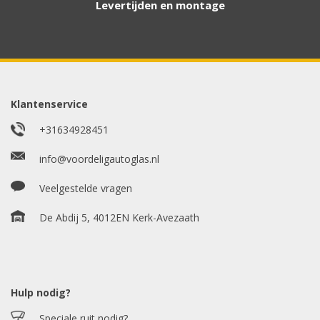
Wilt u snel antwoord? Stuur ons een
Levertijden en montage
whatsappje met foto van de ruit en uw auto
gegevens.
Uw merk auto
*
Klantenservice
+31634928451
info@voordeligautoglas.nl
Bouwjaar
*
Veelgestelde vragen
De Abdij 5, 4012EN Kerk-Avezaath
Model auto
*
Hulp nodig?
Chasis / VIN nummer
Speciale ruit nodig?