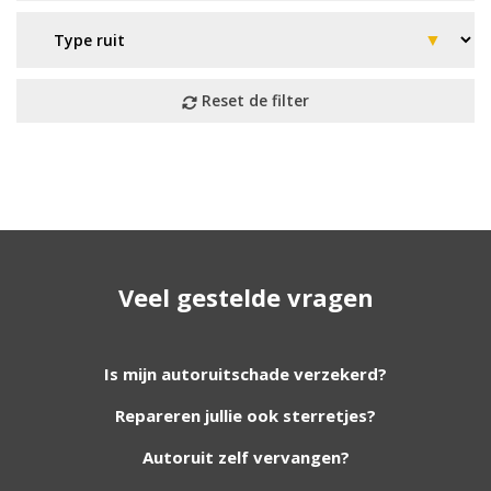
Geen resultaat? Wij helpen u
verder!
Veel gestelde vragen
Wij zijn continu bezig met het toevoegen van
nieuwe autoruiten aan onze website. Staat uw
ruit er niet tussen? Grote kans dat wij deze wel
Is mijn autoruitschade verzekerd?
hebben. Vul het formulier in en wij nemen
Repareren jullie ook sterretjes?
contact met u op.
Autoruit zelf vervangen?
Aanvraag via whatsapp