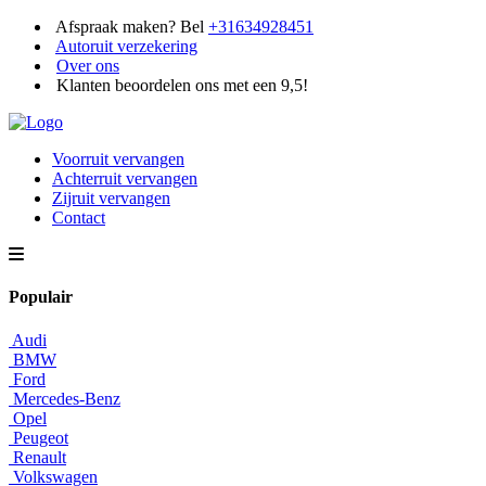
Afspraak maken? Bel
+31634928451
Autoruit verzekering
Over ons
Klanten beoordelen ons met een 9,5!
Voorruit vervangen
Achterruit vervangen
Zijruit vervangen
Contact
Populair
Audi
BMW
Ford
Mercedes-Benz
Opel
Peugeot
Renault
Volkswagen