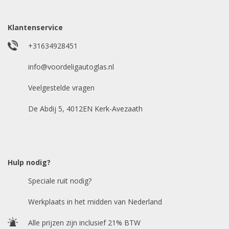
Model auto
*
Klantenservice
+31634928451
E-mailadres
info@voordeligautoglas.nl
*
Veelgestelde vragen
De Abdij 5, 4012EN Kerk-Avezaath
Hulp nodig?
Speciale ruit nodig?
Werkplaats in het midden van Nederland
Alle prijzen zijn inclusief 21% BTW