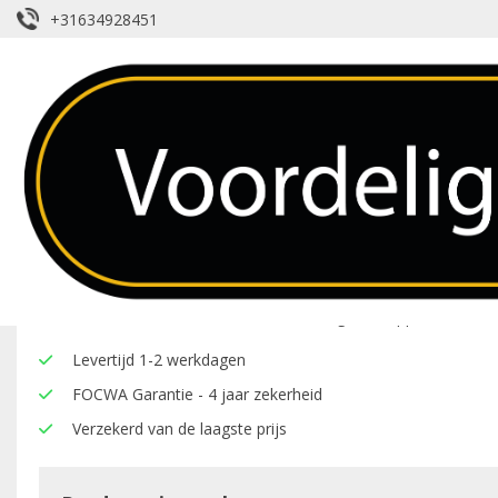
+31634928451
Achterruit – Audi – A3 – Groen Getin
Over dit product
Hier onder vindt u een overzicht van de eigenschappen van deze
Levertijd 1-2 werkdagen
FOCWA Garantie - 4 jaar zekerheid
Verzekerd van de laagste prijs