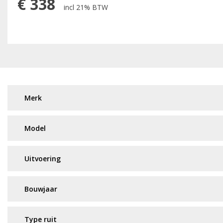
€
338
incl 21% BTW