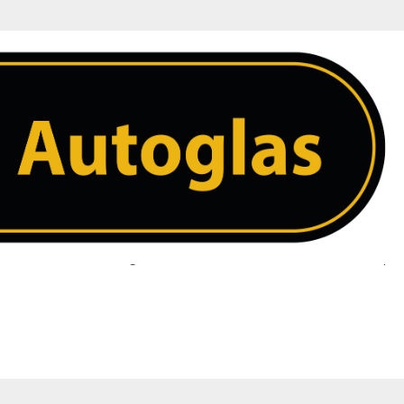
t – Verwarming – Remlicht – Incaps
 ruit. Heeft u een vraag over uw ruit neem dan contact met ons op. 