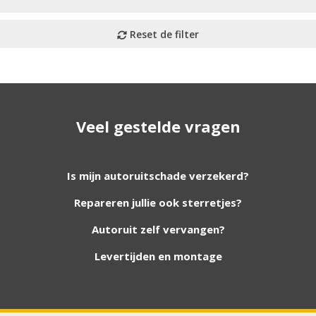
Veel gestelde vragen
utoruiten aan onze website. Staat uw ruit er niet tussen? G
Is mijn autoruitschade verzekerd?
Repareren jullie ook sterretjes?
foto van de ruit en uw auto gegevens.
Autoruit zelf vervangen?
Levertijden en montage
Bouwjaar
*