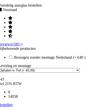
oordelig autoglas bestellen
Voorraad
Reviews(100+)
ijbehorende producten
Bezorgen zonder montage Nederland (+ €40 )
Levering en montage
€
143
incl 21% BTW
0
14058
estellen