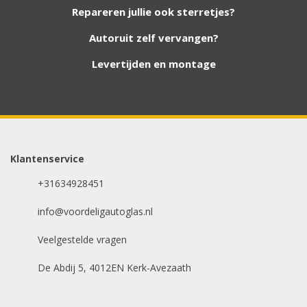
nieuwe autoruiten aan onze website. Staat uw
Repareren jullie ook sterretjes?
ruit er niet tussen? Grote kans dat wij deze wel
hebben. Vul het formulier in en wij nemen
Autoruit zelf vervangen?
contact met u op.
Levertijden en montage
Aanvraag via whatsapp
Wilt u snel antwoord? Stuur ons een
whatsappje met foto van de ruit en uw auto
gegevens.
Klantenservice
Email
+31634928451
info@voordeligautoglas.nl
Dit veld is bedoeld voor
validatiedoeleinden en moet niet worden
Veelgestelde vragen
gewijzigd.
Uw merk auto
*
De Abdij 5, 4012EN Kerk-Avezaath