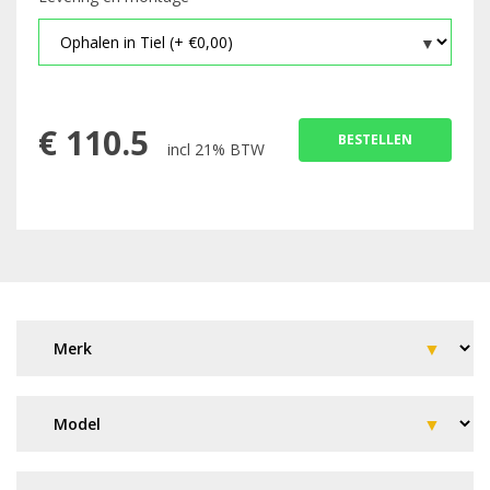
€
110.5
BESTELLEN
incl 21% BTW