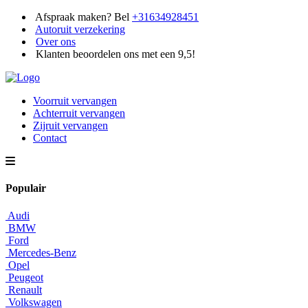
Afspraak maken? Bel
+31634928451
Autoruit verzekering
Over ons
Klanten beoordelen ons met een 9,5!
Voorruit vervangen
Achterruit vervangen
Zijruit vervangen
Contact
Populair
Audi
BMW
Ford
Mercedes-Benz
Opel
Peugeot
Renault
Volkswagen