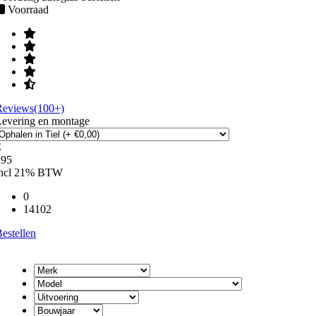
Voorraad
Reviews(100+)
Levering en montage
€
195
incl 21% BTW
0
14102
estellen