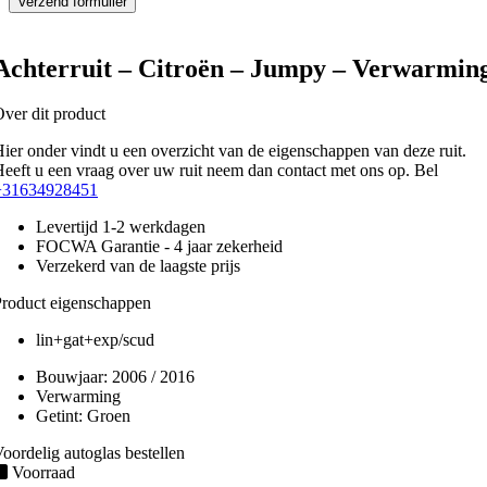
Achterruit – Citroën – Jumpy – Verwarmin
ver dit product
ier onder vindt u een overzicht van de eigenschappen van deze ruit.
eeft u een vraag over uw ruit neem dan contact met ons op. Bel
+31634928451
Levertijd 1-2 werkdagen
FOCWA Garantie - 4 jaar zekerheid
Verzekerd van de laagste prijs
roduct eigenschappen
lin+gat+exp/scud
Bouwjaar:
2006 / 2016
Verwarming
Getint:
Groen
oordelig autoglas bestellen
Voorraad