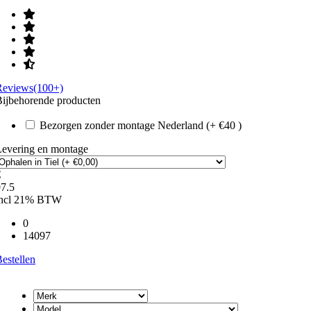
Reviews(100+)
ijbehorende producten
Bezorgen zonder montage Nederland (+ €40 )
Levering en montage
€
7.5
incl 21% BTW
0
14097
estellen