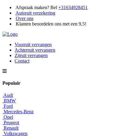
Afspraak maken? Bel
+31634928451
Autoruit verzekering
Over ons
Klanten beoordelen ons met een 9,5!
Voorruit vervangen
Achterruit vervangen
Zijruit vervangen
Contact
Populair
Audi
BMW
Ford
Mercedes-Benz
Opel
Peugeot
Renault
Volkswagen