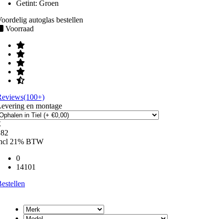
Getint:
Groen
oordelig autoglas bestellen
Voorraad
Reviews(100+)
Levering en montage
€
182
incl 21% BTW
0
14101
estellen