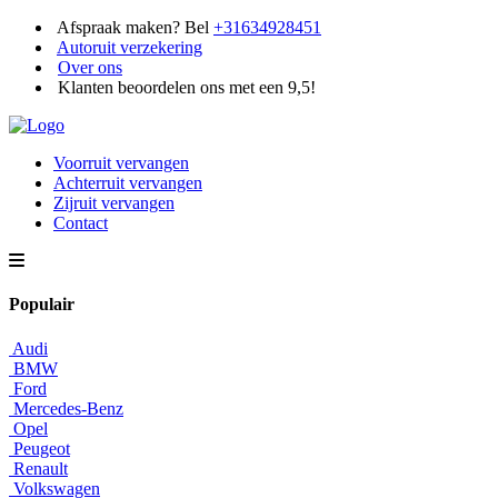
Afspraak maken? Bel
+31634928451
Autoruit verzekering
Over ons
Klanten beoordelen ons met een 9,5!
Voorruit vervangen
Achterruit vervangen
Zijruit vervangen
Contact
Populair
Audi
BMW
Ford
Mercedes-Benz
Opel
Peugeot
Renault
Volkswagen