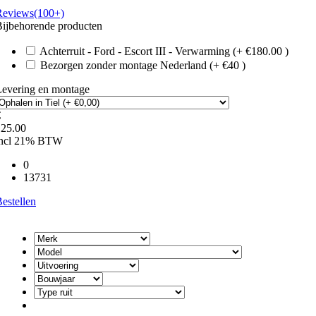
Reviews(100+)
ijbehorende producten
Achterruit - Ford - Escort III - Verwarming (+ €180.00 )
Bezorgen zonder montage Nederland (+ €40 )
Levering en montage
€
125.00
incl 21% BTW
0
13731
estellen