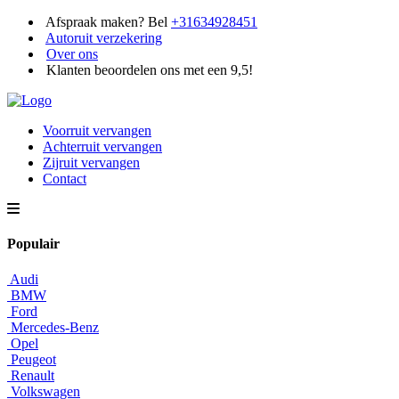
Afspraak maken? Bel
+31634928451
Autoruit verzekering
Over ons
Klanten beoordelen ons met een 9,5!
Voorruit vervangen
Achterruit vervangen
Zijruit vervangen
Contact
Populair
Audi
BMW
Ford
Mercedes-Benz
Opel
Peugeot
Renault
Volkswagen