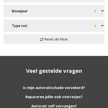
Geen resultaat? Wij helpen u
Veel gestelde vragen
verder!
Wij zijn continu bezig met het toevoegen van
Is mijn autoruitschade verzekerd?
nieuwe autoruiten aan onze website. Staat uw
Repareren jullie ook sterretjes?
ruit er niet tussen? Grote kans dat wij deze wel
hebben. Vul het formulier in en wij nemen
Autoruit zelf vervangen?