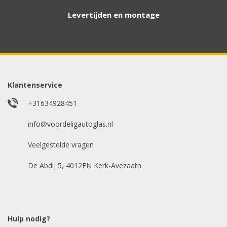
contact met u op.
Levertijden en montage
Aanvraag via whatsapp
Wilt u snel antwoord? Stuur ons een
whatsappje met foto van de ruit en uw auto
gegevens.
Klantenservice
Uw merk auto
*
+31634928451
info@voordeligautoglas.nl
Veelgestelde vragen
Bouwjaar
*
De Abdij 5, 4012EN Kerk-Avezaath
Model auto
*
Hulp nodig?