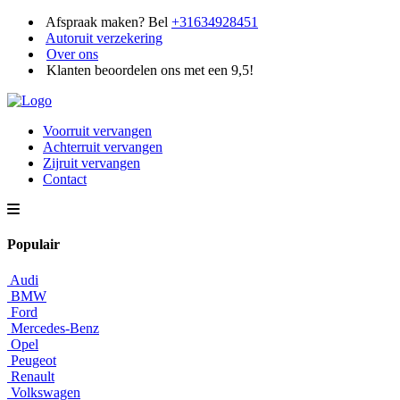
Afspraak maken? Bel
+31634928451
Autoruit verzekering
Over ons
Klanten beoordelen ons met een 9,5!
Voorruit vervangen
Achterruit vervangen
Zijruit vervangen
Contact
Populair
Audi
BMW
Ford
Mercedes-Benz
Opel
Peugeot
Renault
Volkswagen