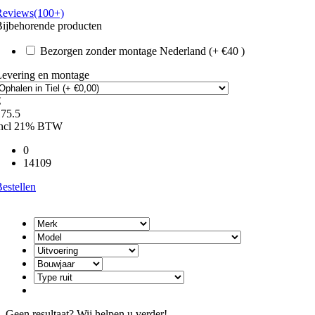
Reviews(100+)
ijbehorende producten
Bezorgen zonder montage Nederland (+ €40 )
Levering en montage
€
175.5
incl 21% BTW
0
14109
estellen
Geen resultaat? Wij helpen u verder!