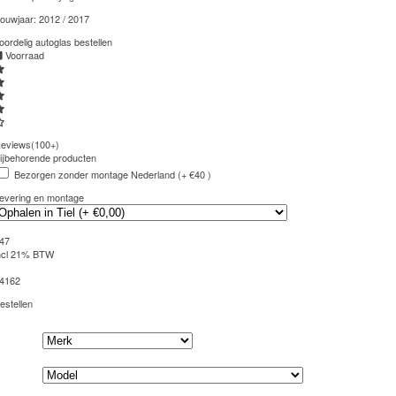
ouwjaar:
2012 / 2017
oordelig autoglas bestellen
Voorraad
eviews(100+)
ijbehorende producten
Bezorgen zonder montage Nederland (+ €40 )
evering en montage
47
ncl 21% BTW
4162
estellen