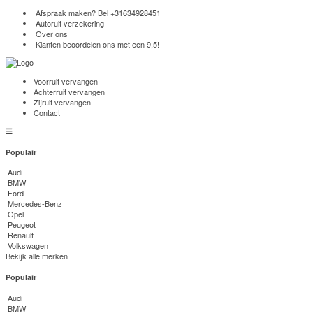
Afspraak maken? Bel
+31634928451
Autoruit verzekering
Over ons
Klanten beoordelen ons met een 9,5!
Voorruit vervangen
Achterruit vervangen
Zijruit vervangen
Contact
Populair
Audi
BMW
Ford
Mercedes-Benz
Opel
Peugeot
Renault
Volkswagen
Bekijk alle merken
Populair
Audi
BMW