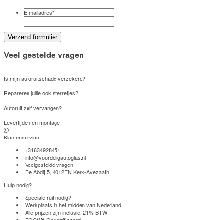
E-mailadres
*
Veel gestelde vragen
Is mijn autoruitschade verzekerd?
Repareren jullie ook sterretjes?
Autoruit zelf vervangen?
Levertijden en montage
Klantenservice
+31634928451
info@voordeligautoglas.nl
Veelgestelde vragen
De Abdij 5, 4012EN Kerk-Avezaath
Hulp nodig?
Speciale ruit nodig?
Werkplaats in het midden van Nederland
Alle prijzen zijn inclusief 21% BTW
FOCWA Gecertificeerd