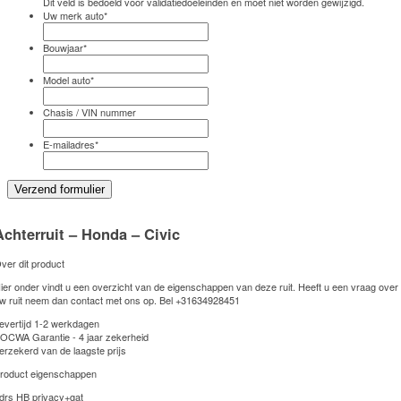
Dit veld is bedoeld voor validatiedoeleinden en moet niet worden gewijzigd.
Uw merk auto
*
Bouwjaar
*
Model auto
*
Chasis / VIN nummer
E-mailadres
*
Achterruit – Honda – Civic
ver dit product
ier onder vindt u een overzicht van de eigenschappen van deze ruit. Heeft u een vraag over
w ruit neem dan contact met ons op. Bel
+31634928451
evertijd 1-2 werkdagen
OCWA Garantie - 4 jaar zekerheid
erzekerd van de laagste prijs
roduct eigenschappen
drs HB privacy+gat