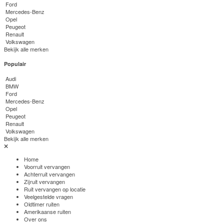
Ford
Mercedes-Benz
Opel
Peugeot
Renault
Volkswagen
Bekijk alle merken
Populair
Audi
BMW
Ford
Mercedes-Benz
Opel
Peugeot
Renault
Volkswagen
Bekijk alle merken
Home
Voorruit vervangen
Achterruit vervangen
Zijruit vervangen
Ruit vervangen op locatie
Veelgestelde vragen
Oldtimer ruiten
Amerikaanse ruiten
Over ons