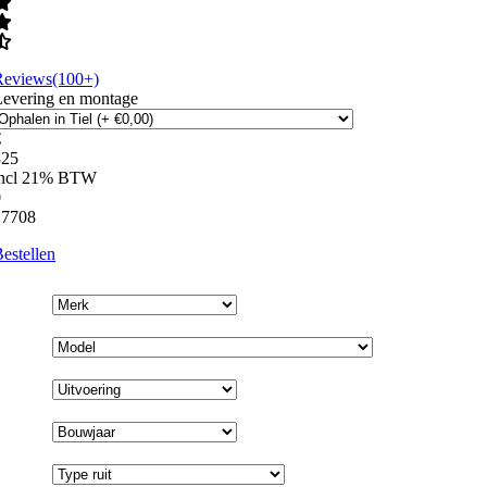
Reviews(100+)
Levering en montage
€
325
incl 21% BTW
0
17708
estellen