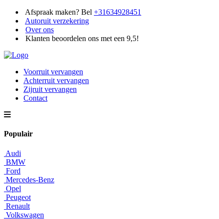
Afspraak maken? Bel
+31634928451
Autoruit verzekering
Over ons
Klanten beoordelen ons met een 9,5!
Voorruit vervangen
Achterruit vervangen
Zijruit vervangen
Contact
Populair
Audi
BMW
Ford
Mercedes-Benz
Opel
Peugeot
Renault
Volkswagen