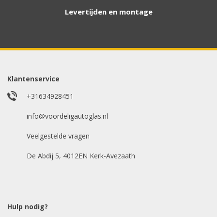
contact met u op.
Levertijden en montage
Aanvraag via whatsapp
Wilt u snel antwoord? Stuur ons een
whatsappje met foto van de ruit en uw auto
gegevens.
Klantenservice
Uw merk auto
*
+31634928451
info@voordeligautoglas.nl
Veelgestelde vragen
Bouwjaar
*
De Abdij 5, 4012EN Kerk-Avezaath
Model auto
*
Hulp nodig?