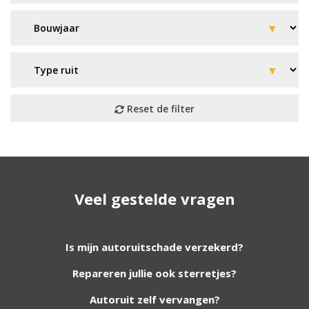
Geen resultaat? Wij helpen u
Veel gestelde vragen
verder!
Wij zijn continu bezig met het toevoegen van
Is mijn autoruitschade verzekerd?
nieuwe autoruiten aan onze website. Staat uw
Repareren jullie ook sterretjes?
ruit er niet tussen? Grote kans dat wij deze wel
hebben. Vul het formulier in en wij nemen
Autoruit zelf vervangen?