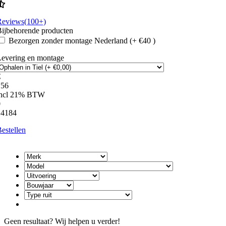
Reviews(100+)
ijbehorende producten
Bezorgen zonder montage Nederland (+ €40 )
Levering en montage
€
156
incl 21% BTW
0
14184
estellen
Geen resultaat? Wij helpen u verder!