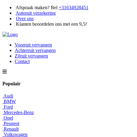
Afspraak maken? Bel
+31634928451
Autoruit verzekering
Over ons
Klanten beoordelen ons met een 9,5!
Voorruit vervangen
Achterruit vervangen
Zijruit vervangen
Contact
Populair
Audi
BMW
Ford
Mercedes-Benz
Opel
Peugeot
Renault
Volkswagen