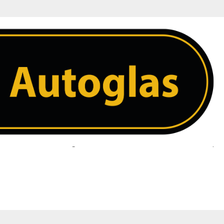
 ruit. Heeft u een vraag over uw ruit neem dan contact met ons op. 