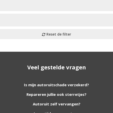
Veel gestelde vragen
utoruiten aan onze website. Staat uw ruit er niet tussen? G
Is mijn autoruitschade verzekerd?
Repareren jullie ook sterretjes?
foto van de ruit en uw auto gegevens.
Autoruit zelf vervangen?