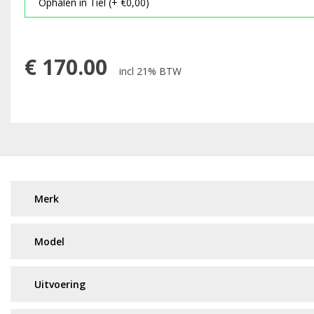
€
170.00
incl 21% BTW