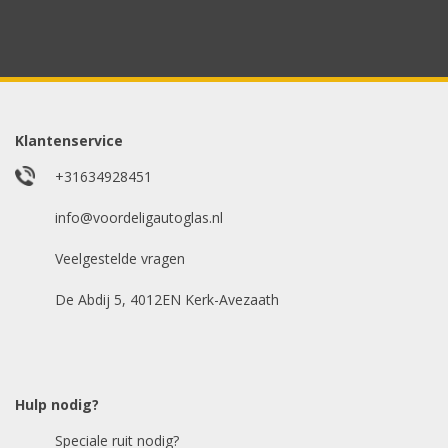
Uw merk auto
*
Model auto
*
Klantenservice
+31634928451
E-mailadres
info@voordeligautoglas.nl
*
Veelgestelde vragen
De Abdij 5, 4012EN Kerk-Avezaath
Hulp nodig?
Speciale ruit nodig?