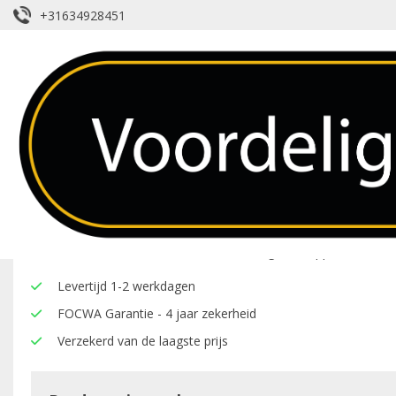
+31634928451
Achterruit – Mercedes – B – Antenne
Over dit product
Hier onder vindt u een overzicht van de eigenschappen van deze
Levertijd 1-2 werkdagen
FOCWA Garantie - 4 jaar zekerheid
Verzekerd van de laagste prijs