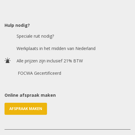
Model auto
*
Hulp nodig?
Speciale ruit nodig?
Chasis / VIN nummer
Werkplaats in het midden van Nederland
Alle prijzen zijn inclusief 21% BTW
E-mailadres
*
FOCWA Gecertificeerd
Online afspraak maken
AFSPRAAK MAKEN