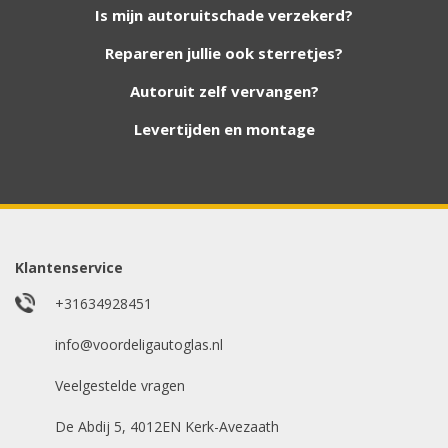
Wij zijn continu bezig met het toevoegen van
Is mijn autoruitschade verzekerd?
nieuwe autoruiten aan onze website. Staat uw
Repareren jullie ook sterretjes?
ruit er niet tussen? Grote kans dat wij deze wel
hebben. Vul het formulier in en wij nemen
Autoruit zelf vervangen?
contact met u op.
Levertijden en montage
Aanvraag via whatsapp
Wilt u snel antwoord? Stuur ons een
whatsappje met foto van de ruit en uw auto
gegevens.
Klantenservice
Uw merk auto
*
+31634928451
info@voordeligautoglas.nl
Veelgestelde vragen
Bouwjaar
*
De Abdij 5, 4012EN Kerk-Avezaath