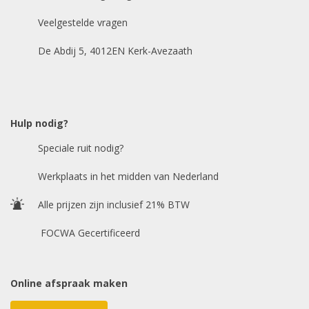
Veelgestelde vragen
Bouwjaar
*
De Abdij 5, 4012EN Kerk-Avezaath
Model auto
*
Hulp nodig?
Speciale ruit nodig?
Chasis / VIN nummer
Werkplaats in het midden van Nederland
Alle prijzen zijn inclusief 21% BTW
E-mailadres
*
FOCWA Gecertificeerd
Online afspraak maken