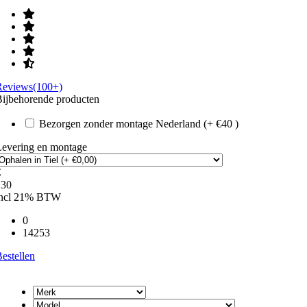
Reviews(100+)
ijbehorende producten
Bezorgen zonder montage Nederland (+ €40 )
Levering en montage
€
130
incl 21% BTW
0
14253
estellen