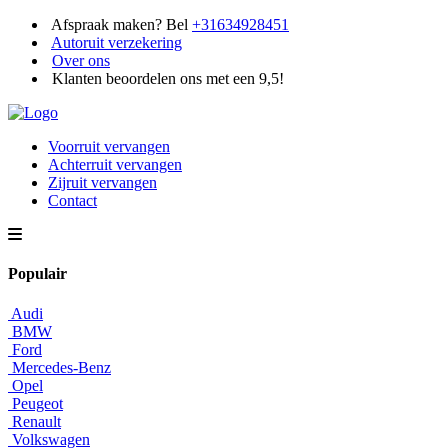
Afspraak maken? Bel
+31634928451
Autoruit verzekering
Over ons
Klanten beoordelen ons met een 9,5!
Voorruit vervangen
Achterruit vervangen
Zijruit vervangen
Contact
Populair
Audi
BMW
Ford
Mercedes-Benz
Opel
Peugeot
Renault
Volkswagen