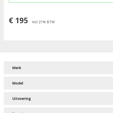
€
195
incl 21% BTW