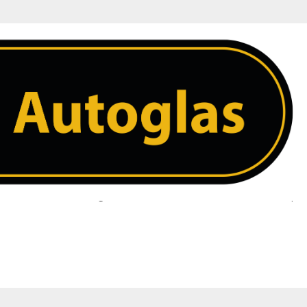
ing – Donker Groen
 ruit. Heeft u een vraag over uw ruit neem dan contact met ons op. 