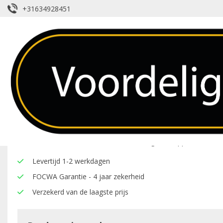
+31634928451
Achterruit – Opel – Agila – Verwarm
Over dit product
Hier onder vindt u een overzicht van de eigenschappen van deze
Levertijd 1-2 werkdagen
FOCWA Garantie - 4 jaar zekerheid
Verzekerd van de laagste prijs