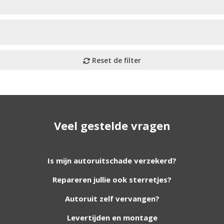
Veel gestelde vragen
utoruiten aan onze website. Staat uw ruit er niet tussen? G
Is mijn autoruitschade verzekerd?
Repareren jullie ook sterretjes?
foto van de ruit en uw auto gegevens.
Autoruit zelf vervangen?
Levertijden en montage