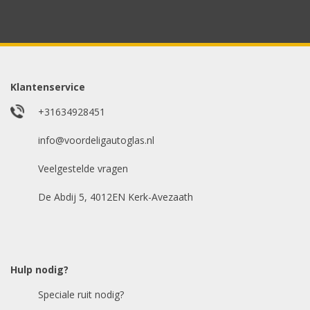
Uw merk auto
*
Model auto
*
Klantenservice
+31634928451
E-mailadres
info@voordeligautoglas.nl
*
Veelgestelde vragen
De Abdij 5, 4012EN Kerk-Avezaath
Hulp nodig?
Speciale ruit nodig?