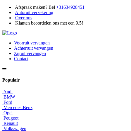
Afspraak maken? Bel
+31634928451
Autoruit verzekering
Over ons
Klanten beoordelen ons met een 9,5!
Voorruit vervangen
Achterruit vervangen
Zijruit vervangen
Contact
Populair
Audi
BMW
Ford
Mercedes-Benz
Opel
Peugeot
Renault
Volkswagen