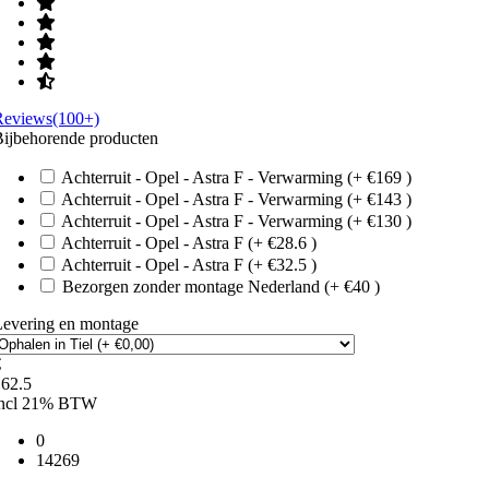
Reviews(100+)
ijbehorende producten
Achterruit - Opel - Astra F - Verwarming (+ €169 )
Achterruit - Opel - Astra F - Verwarming (+ €143 )
Achterruit - Opel - Astra F - Verwarming (+ €130 )
Achterruit - Opel - Astra F (+ €28.6 )
Achterruit - Opel - Astra F (+ €32.5 )
Bezorgen zonder montage Nederland (+ €40 )
Levering en montage
€
162.5
incl 21% BTW
0
14269