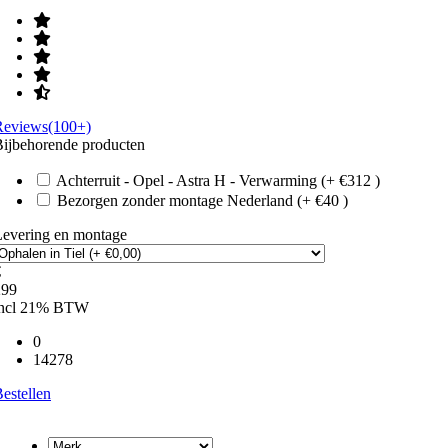
Reviews(100+)
ijbehorende producten
Achterruit - Opel - Astra H - Verwarming (+ €312 )
Bezorgen zonder montage Nederland (+ €40 )
Levering en montage
€
299
incl 21% BTW
0
14278
estellen