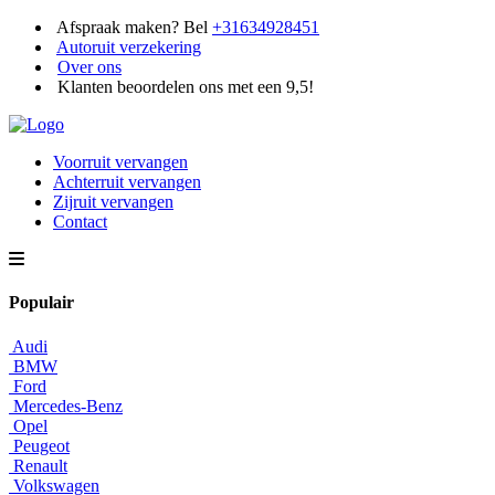
Afspraak maken? Bel
+31634928451
Autoruit verzekering
Over ons
Klanten beoordelen ons met een 9,5!
Voorruit vervangen
Achterruit vervangen
Zijruit vervangen
Contact
Populair
Audi
BMW
Ford
Mercedes-Benz
Opel
Peugeot
Renault
Volkswagen