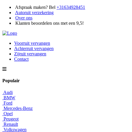
Afspraak maken? Bel
+31634928451
Autoruit verzekering
Over ons
Klanten beoordelen ons met een 9,5!
Voorruit vervangen
Achterruit vervangen
Zijruit vervangen
Contact
Populair
Audi
BMW
Ford
Mercedes-Benz
Opel
Peugeot
Renault
Volkswagen