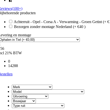
Reviews(100+)
ijbehorende producten
Achterruit - Opel - Corsa A - Verwarming - Groen Getint (+ €
Bezorgen zonder montage Nederland (+ €40 )
Levering en montage
€
156
incl 21% BTW
0
14288
estellen