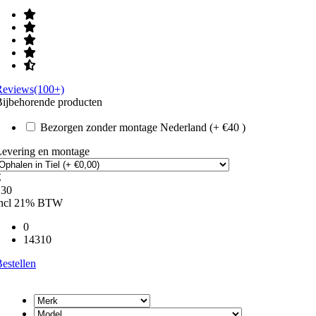
Reviews(100+)
ijbehorende producten
Bezorgen zonder montage Nederland (+ €40 )
Levering en montage
€
130
incl 21% BTW
0
14310
estellen