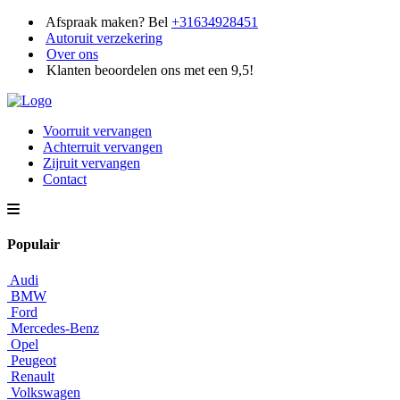
Afspraak maken? Bel
+31634928451
Autoruit verzekering
Over ons
Klanten beoordelen ons met een 9,5!
Voorruit vervangen
Achterruit vervangen
Zijruit vervangen
Contact
Populair
Audi
BMW
Ford
Mercedes-Benz
Opel
Peugeot
Renault
Volkswagen