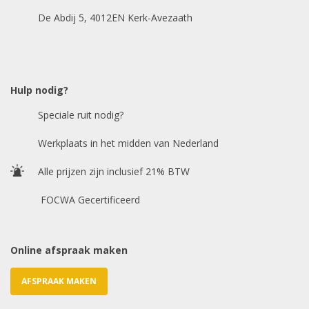
De Abdij 5, 4012EN Kerk-Avezaath
Model auto
*
Hulp nodig?
Speciale ruit nodig?
Chasis / VIN nummer
Werkplaats in het midden van Nederland
Alle prijzen zijn inclusief 21% BTW
E-mailadres
*
FOCWA Gecertificeerd
Online afspraak maken
AFSPRAAK MAKEN