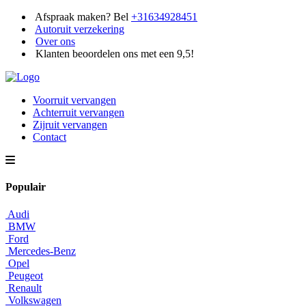
Afspraak maken? Bel
+31634928451
Autoruit verzekering
Over ons
Klanten beoordelen ons met een 9,5!
Voorruit vervangen
Achterruit vervangen
Zijruit vervangen
Contact
Populair
Audi
BMW
Ford
Mercedes-Benz
Opel
Peugeot
Renault
Volkswagen