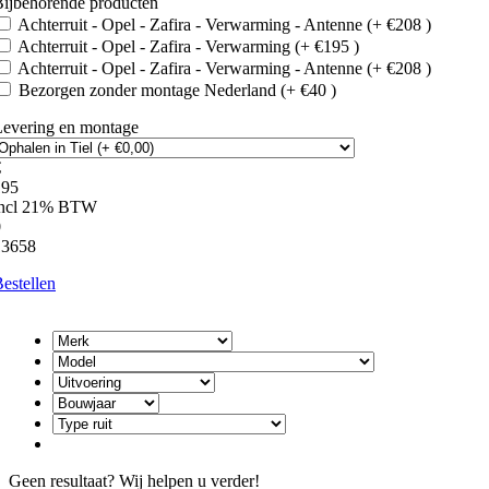
ijbehorende producten
Achterruit - Opel - Zafira - Verwarming - Antenne (+ €208 )
Achterruit - Opel - Zafira - Verwarming (+ €195 )
Achterruit - Opel - Zafira - Verwarming - Antenne (+ €208 )
Bezorgen zonder montage Nederland (+ €40 )
Levering en montage
€
195
incl 21% BTW
0
13658
estellen
Geen resultaat? Wij helpen u verder!